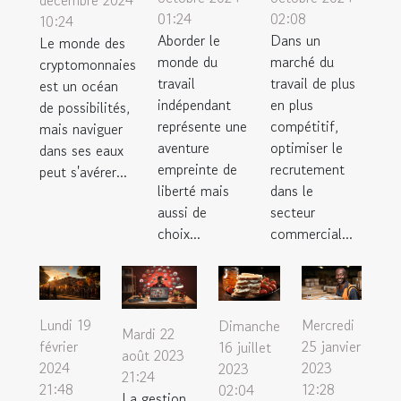
décembre 2024
01:24
02:08
10:24
Aborder le
Dans un
Le monde des
monde du
marché du
cryptomonnaies
travail
travail de plus
est un océan
indépendant
en plus
de possibilités,
représente une
compétitif,
mais naviguer
aventure
optimiser le
dans ses eaux
empreinte de
recrutement
peut s'avérer...
liberté mais
dans le
aussi de
secteur
choix...
commercial...
Lundi 19
Mercredi
Dimanche
Mardi 22
février
25 janvier
16 juillet
août 2023
2024
2023
2023
21:24
21:48
12:28
02:04
La gestion