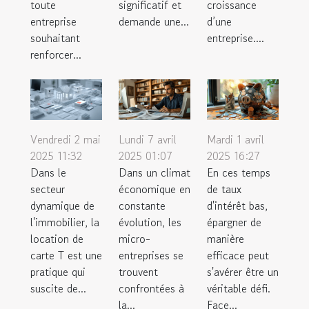
toute
significatif et
croissance
entreprise
demande une...
d’une
souhaitant
entreprise....
renforcer...
Vendredi 2 mai
Lundi 7 avril
Mardi 1 avril
2025 11:32
2025 01:07
2025 16:27
Dans le
Dans un climat
En ces temps
secteur
économique en
de taux
dynamique de
constante
d'intérêt bas,
l'immobilier, la
évolution, les
épargner de
location de
micro-
manière
carte T est une
entreprises se
efficace peut
pratique qui
trouvent
s'avérer être un
suscite de...
confrontées à
véritable défi.
la...
Face...