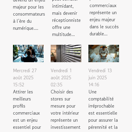
commerciaux
intimidant,
majeur pour les
représente un
mais devenir
consommateurs
enjeu majeur
réceptionniste
à l’ère du
dans le succès
offre une
numérique....
durable...
multitude...
Mercredi 27
Vendredi 1
Vendredi 13
août 2025
août 2025
juin 2025
15:52
02:35
14:16
Attirer les
Choisir des
Une
meilleurs
stores sur
comptabilité
profils
mesure pour
irréprochable
commerciaux
votre intérieur
est essentielle
est un enjeu
représente un
pour assurer la
essentiel pour
investissement
pérennité et la