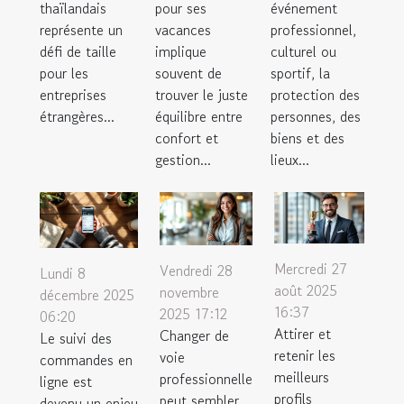
thaïlandais
pour ses
événement
représente un
vacances
professionnel,
défi de taille
implique
culturel ou
pour les
souvent de
sportif, la
entreprises
trouver le juste
protection des
étrangères...
équilibre entre
personnes, des
confort et
biens et des
gestion...
lieux...
Mercredi 27
Vendredi 28
Lundi 8
août 2025
novembre
décembre 2025
16:37
2025 17:12
06:20
Attirer et
Changer de
Le suivi des
retenir les
voie
commandes en
meilleurs
professionnelle
ligne est
profils
peut sembler
devenu un enjeu