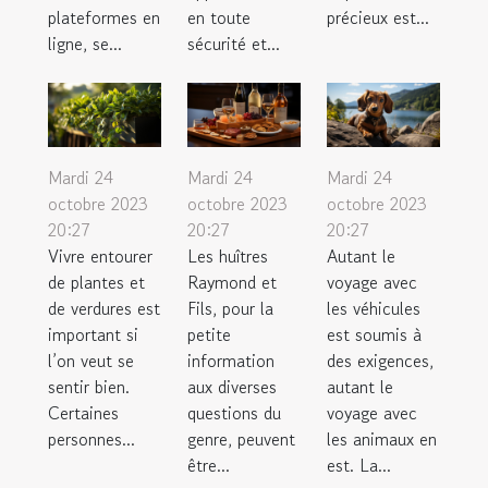
plateformes en
en toute
précieux est...
ligne, se...
sécurité et...
Mardi 24
Mardi 24
Mardi 24
octobre 2023
octobre 2023
octobre 2023
20:27
20:27
20:27
Vivre entourer
Les huîtres
Autant le
de plantes et
Raymond et
voyage avec
de verdures est
Fils, pour la
les véhicules
important si
petite
est soumis à
l’on veut se
information
des exigences,
sentir bien.
aux diverses
autant le
Certaines
questions du
voyage avec
personnes...
genre, peuvent
les animaux en
être...
est. La...