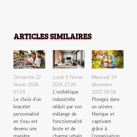
ARTICLES SIMILAIRES
Dimanche 22
Lundi 9 février
Mercredi 24
février 2026
2026 21:26
décembre
01:24
L’esthétique
2025 09:56
Le choix d’un
industrielle
Plongez dans
bracelet
séduit par son
un univers
personnalisé
mélange de
féerique et
en tissu est
fonctionnalité
captivant
devenu une
brute et de
grâce à
manière
charme urbain,
l'organisation