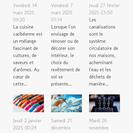
Vendredi 14
Vendredi 7
Jeudi 27 février
mars 2025
mars 2025
2025 23:50
09:20
01:14
Les
La cuisine
Lorsque l'on
canalisations
caribéenne est
envisage de
sont le
un mélange
rénover ou de
système
fascinant de
décorer son
circulatoire de
cultures, de
intérieur, le
nos maisons,
saveurs et
choix du
acheminant
d'arômes. Au
revêtement de
l'eau et les
cœur de
sol se
déchets de
cette...
présente...
manière...
Jeudi 2 janvier
Samedi 21
Mardi 26
2025 00:24
décembre
novembre