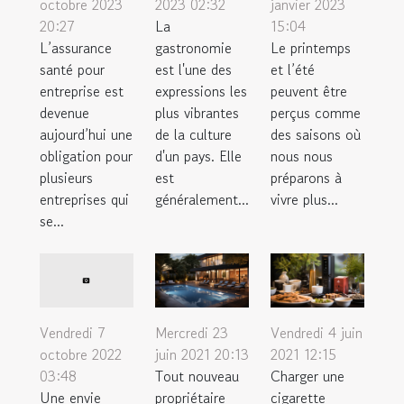
octobre 2023
2023 02:32
janvier 2023
20:27
La
15:04
L’assurance
gastronomie
Le printemps
santé pour
est l'une des
et l’été
entreprise est
expressions les
peuvent être
devenue
plus vibrantes
perçus comme
aujourd’hui une
de la culture
des saisons où
obligation pour
d'un pays. Elle
nous nous
plusieurs
est
préparons à
entreprises qui
généralement...
vivre plus...
se...
Mercredi 23
Vendredi 4 juin
Vendredi 7
juin 2021 20:13
2021 12:15
octobre 2022
Tout nouveau
Charger une
03:48
propriétaire
cigarette
Une envie