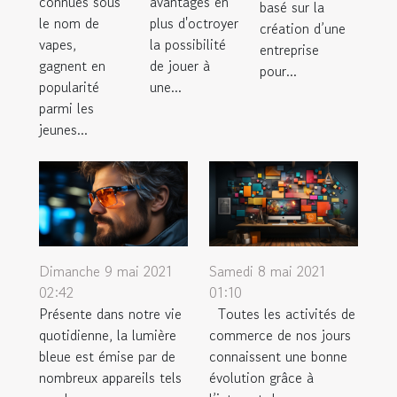
connues sous
avantages en
basé sur la
le nom de
plus d'octroyer
création d’une
vapes,
la possibilité
entreprise
gagnent en
de jouer à
pour...
popularité
une...
parmi les
jeunes...
Dimanche 9 mai 2021
Samedi 8 mai 2021
02:42
01:10
Présente dans notre vie
Toutes les activités de
quotidienne, la lumière
commerce de nos jours
bleue est émise par de
connaissent une bonne
nombreux appareils tels
évolution grâce à