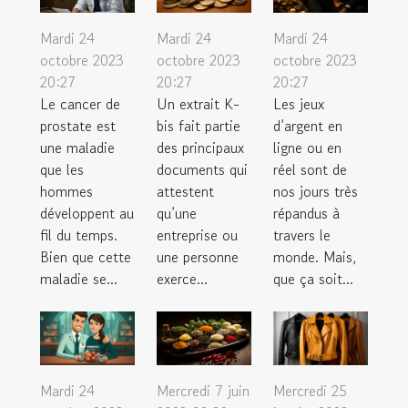
Mardi 24
Mardi 24
Mardi 24
octobre 2023
octobre 2023
octobre 2023
20:27
20:27
20:27
Le cancer de
Un extrait K-
Les jeux
prostate est
bis fait partie
d’argent en
une maladie
des principaux
ligne ou en
que les
documents qui
réel sont de
hommes
attestent
nos jours très
développent au
qu’une
répandus à
fil du temps.
entreprise ou
travers le
Bien que cette
une personne
monde. Mais,
maladie se...
exerce...
que ça soit...
Mardi 24
Mercredi 7 juin
Mercredi 25