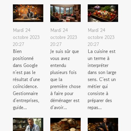
Mardi 24
Mardi 24
Mardi 24
octobre 2023
octobre 2023
octobre 2023
20:27
20:27
20:27
Bien
Je suis sûr que
La cuisine est
positionné
vous avez
un terme à
dans Google
entendu
interpréter
n’est pas le
plusieurs fois
dans son large
résultat d’une
que la
sens. C’est un
coïncidence.
première chose
métier qui
Gestionnaire
à faire pour
consiste à
d’entreprises,
déménager est
préparer des
guide...
d’avoir...
repas...