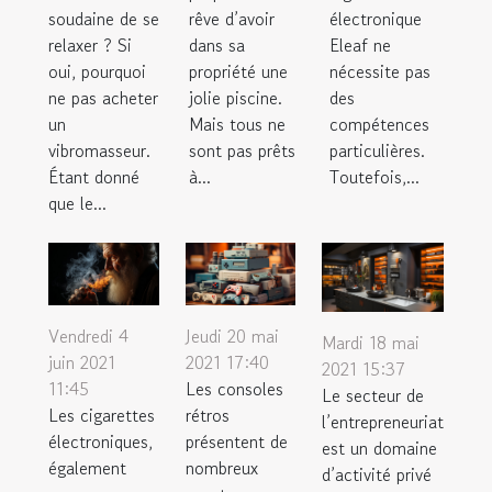
rêve d’avoir
électronique
soudaine de se
dans sa
Eleaf ne
relaxer ? Si
propriété une
nécessite pas
oui, pourquoi
jolie piscine.
des
ne pas acheter
Mais tous ne
compétences
un
sont pas prêts
particulières.
vibromasseur.
à...
Toutefois,...
Étant donné
que le...
Vendredi 4
Jeudi 20 mai
Mardi 18 mai
juin 2021
2021 17:40
2021 15:37
11:45
Les consoles
Le secteur de
Les cigarettes
rétros
l’entrepreneuriat
électroniques,
présentent de
est un domaine
également
nombreux
d’activité privé