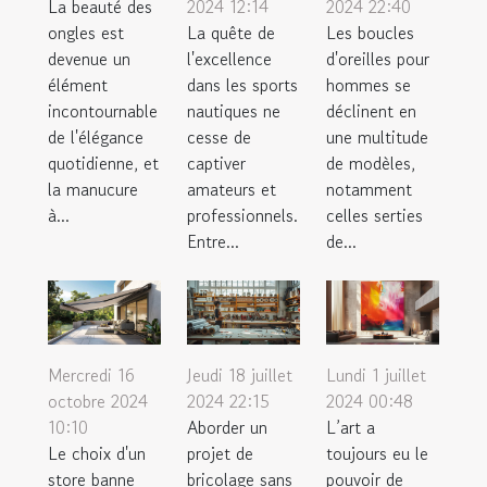
La beauté des
2024 12:14
2024 22:40
ongles est
La quête de
Les boucles
devenue un
l'excellence
d'oreilles pour
élément
dans les sports
hommes se
incontournable
nautiques ne
déclinent en
de l'élégance
cesse de
une multitude
quotidienne, et
captiver
de modèles,
la manucure
amateurs et
notamment
à...
professionnels.
celles serties
Entre...
de...
Mercredi 16
Jeudi 18 juillet
Lundi 1 juillet
octobre 2024
2024 22:15
2024 00:48
10:10
Aborder un
L’art a
Le choix d'un
projet de
toujours eu le
store banne
bricolage sans
pouvoir de