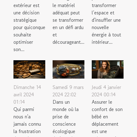
extérieur est
le matériel
transformer
une décision
adéquat peut
l’espace et
stratégique
se transformer
d'insuffler une
pour quiconque
en un défi ardu
nouvelle
souhaite
et
énergie à tout
optimiser
décourageant...
intérieur...
son...
Samedi 9 mars
Jeudi 4 janvier
Dimanche 14
2024 22:02
2024 00:14
avril 2024
Dans un
Assurer le
01:14
monde où la
confort de son
Qui parmi
prise de
bébé en
nous n'a
conscience
déplacement
jamais connu
écologique
est une
la frustration