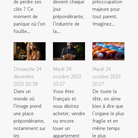
devient chaque
préoccupation
de perdre ses
jour
majeure pour
clés ? Ce
prépondérante,
tout parent.
moment de
l'industrie de
Imaginez...
panique où l'on
la...
fouille...
Dimanche 24
Mardi 24
Mardi 24
décembre
octobre 2023
octobre 2023
2023 20:38
20:27
20:27
Dans un
Vous êtes
De toute la
monde où
Français et
tête, on aime
l'image prend
vous désirez
bien à dire que
une place
acheter, vendre
l’organe le plus
prépondérante,
ou encore
fragile et en
notamment sur
louer un
même temps
les
appartement
le plus