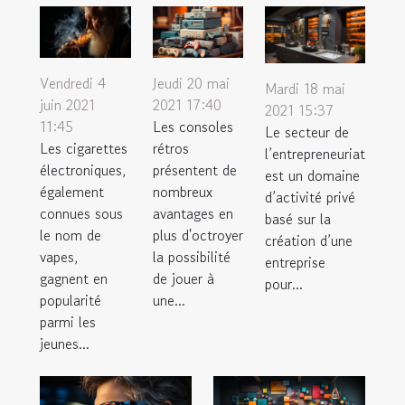
Vendredi 4
Jeudi 20 mai
Mardi 18 mai
juin 2021
2021 17:40
2021 15:37
11:45
Les consoles
Le secteur de
Les cigarettes
rétros
l’entrepreneuriat
électroniques,
présentent de
est un domaine
également
nombreux
d’activité privé
connues sous
avantages en
basé sur la
le nom de
plus d'octroyer
création d’une
vapes,
la possibilité
entreprise
gagnent en
de jouer à
pour...
popularité
une...
parmi les
jeunes...