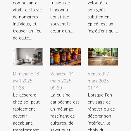
composante
frisson de
veloutée et
vitale de la vie
l'inconnu
son goût
de nombreux
constitue
subtilement
individus, et
souvent le
épicé, est un
trouver un lieu
cœur d'un...
ingrédient qui...
de culte...
Dimanche 13
Vendredi 14
Vendredi 7
avril 2025
mars 2025
mars 2025
01:28
09:20
01:14
Le désordre
La cuisine
Lorsque l'on
chez soi peut
caribéenne est
envisage de
rapidement
un mélange
rénover ou de
devenir
fascinant de
décorer son
accablant,
cultures, de
intérieur, le
transformant
saveurs et
choix du