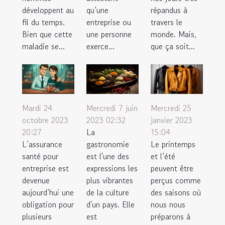
développent au
qu’une
répandus à
fil du temps.
entreprise ou
travers le
Bien que cette
une personne
monde. Mais,
maladie se...
exerce...
que ça soit...
Mardi 24
Mercredi 7 juin
Mercredi 25
octobre 2023
2023 02:32
janvier 2023
20:27
La
15:04
L’assurance
gastronomie
Le printemps
santé pour
est l'une des
et l’été
entreprise est
expressions les
peuvent être
devenue
plus vibrantes
perçus comme
aujourd’hui une
de la culture
des saisons où
obligation pour
d'un pays. Elle
nous nous
plusieurs
est
préparons à