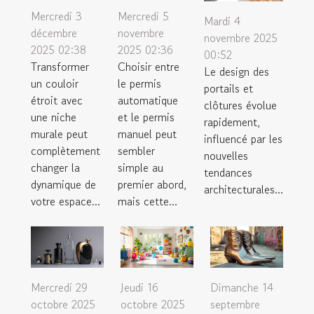
Mercredi 3
Mercredi 5
Mardi 4
décembre
novembre
novembre 2025
2025 02:38
2025 02:36
00:52
Transformer
Choisir entre
Le design des
un couloir
le permis
portails et
étroit avec
automatique
clôtures évolue
une niche
et le permis
rapidement,
murale peut
manuel peut
influencé par les
complètement
sembler
nouvelles
changer la
simple au
tendances
dynamique de
premier abord,
architecturales...
votre espace...
mais cette...
Mercredi 29
Jeudi 16
Dimanche 14
octobre 2025
octobre 2025
septembre