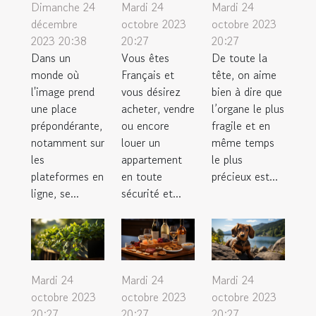
Dimanche 24
Mardi 24
Mardi 24
décembre
octobre 2023
octobre 2023
2023 20:38
20:27
20:27
Dans un
Vous êtes
De toute la
monde où
Français et
tête, on aime
l'image prend
vous désirez
bien à dire que
une place
acheter, vendre
l’organe le plus
prépondérante,
ou encore
fragile et en
notamment sur
louer un
même temps
les
appartement
le plus
plateformes en
en toute
précieux est...
ligne, se...
sécurité et...
Mardi 24
Mardi 24
Mardi 24
octobre 2023
octobre 2023
octobre 2023
20:27
20:27
20:27