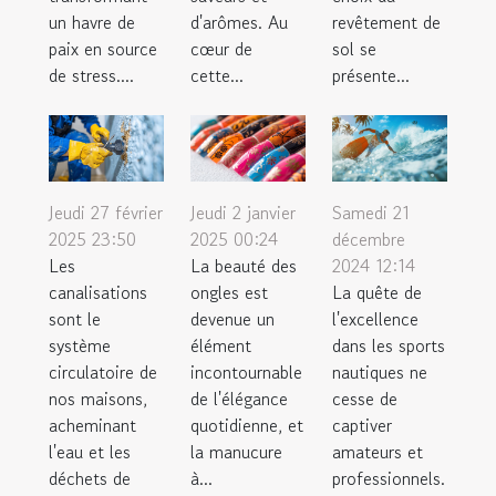
un havre de
d'arômes. Au
revêtement de
paix en source
cœur de
sol se
de stress....
cette...
présente...
Jeudi 27 février
Jeudi 2 janvier
Samedi 21
2025 23:50
2025 00:24
décembre
Les
La beauté des
2024 12:14
canalisations
ongles est
La quête de
sont le
devenue un
l'excellence
système
élément
dans les sports
circulatoire de
incontournable
nautiques ne
nos maisons,
de l'élégance
cesse de
acheminant
quotidienne, et
captiver
l'eau et les
la manucure
amateurs et
déchets de
à...
professionnels.