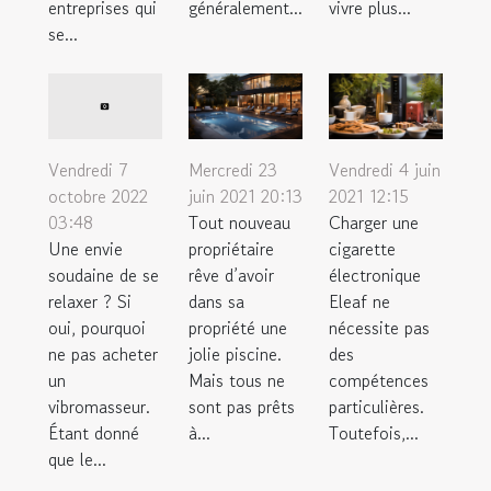
entreprises qui
généralement...
vivre plus...
se...
Mercredi 23
Vendredi 4 juin
Vendredi 7
juin 2021 20:13
2021 12:15
octobre 2022
Tout nouveau
Charger une
03:48
propriétaire
cigarette
Une envie
rêve d’avoir
électronique
soudaine de se
dans sa
Eleaf ne
relaxer ? Si
propriété une
nécessite pas
oui, pourquoi
jolie piscine.
des
ne pas acheter
Mais tous ne
compétences
un
sont pas prêts
particulières.
vibromasseur.
à...
Toutefois,...
Étant donné
que le...