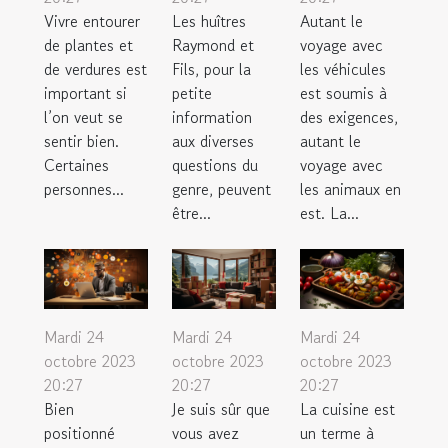
Vivre entourer
Les huîtres
Autant le
de plantes et
Raymond et
voyage avec
de verdures est
Fils, pour la
les véhicules
important si
petite
est soumis à
l’on veut se
information
des exigences,
sentir bien.
aux diverses
autant le
Certaines
questions du
voyage avec
personnes...
genre, peuvent
les animaux en
être...
est. La...
Mardi 24
Mardi 24
Mardi 24
octobre 2023
octobre 2023
octobre 2023
20:27
20:27
20:27
Bien
Je suis sûr que
La cuisine est
positionné
vous avez
un terme à