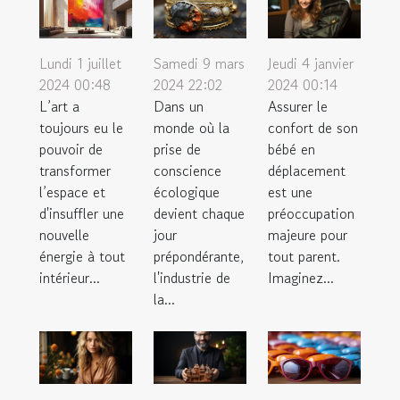
Samedi 9 mars
Jeudi 4 janvier
Lundi 1 juillet
2024 22:02
2024 00:14
2024 00:48
Dans un
Assurer le
L’art a
monde où la
confort de son
toujours eu le
prise de
bébé en
pouvoir de
conscience
déplacement
transformer
écologique
est une
l’espace et
devient chaque
préoccupation
d'insuffler une
jour
majeure pour
nouvelle
prépondérante,
tout parent.
énergie à tout
l'industrie de
Imaginez...
intérieur...
la...