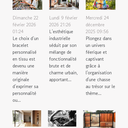
Dimanche 22
Lundi 9 février
Mercredi 24
février 2026
2026 21:26
décembre
01:24
L’esthétique
2025 09:56
Le choix d’un
industrielle
Plongez dans
bracelet
séduit par son
un univers
personnalisé
mélange de
féerique et
en tissu est
fonctionnalité
captivant
devenu une
brute et de
grâce à
manière
charme urbain,
l'organisation
originale
apportant...
d'une chasse
d’exprimer sa
au trésor sur le
personnalité
thème...
ou...