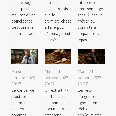
dans Google
entendu
interpréter
n’est pas le
plusieurs fois
dans son large
résultat d’une
que la
sens. C’est un
coïncidence.
première chose
métier qui
Gestionnaire
à faire pour
consiste à
d’entreprises,
déménager est
préparer des
guide...
d’avoir...
repas...
Mardi 24
Mardi 24
Mardi 24
octobre 2023
octobre 2023
octobre 2023
20:27
20:27
20:27
Le cancer de
Un extrait K-
Les jeux
prostate est
bis fait partie
d’argent en
une maladie
des principaux
ligne ou en
que les
documents qui
réel sont de
hommes
attestent
nos jours très