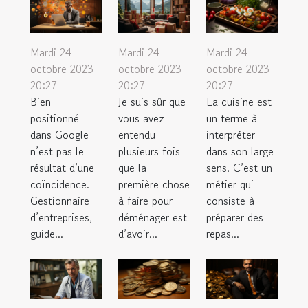
Mardi 24
Mardi 24
Mardi 24
octobre 2023
octobre 2023
octobre 2023
20:27
20:27
20:27
Bien
Je suis sûr que
La cuisine est
positionné
vous avez
un terme à
dans Google
entendu
interpréter
n’est pas le
plusieurs fois
dans son large
résultat d’une
que la
sens. C’est un
coïncidence.
première chose
métier qui
Gestionnaire
à faire pour
consiste à
d’entreprises,
déménager est
préparer des
guide...
d’avoir...
repas...