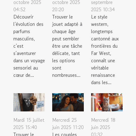
octobre 2025
octobre 2025
septembre
04:52
20:20
2025 10:34
Découvrir
Trouver le
Le style
l’évolution des
jouet adapté à
western,
parfums
chaque âge
longtemps
masculins,
peut sembler
cantonné aux
c’est
être une tâche
frontières du
s’aventurer
délicate, tant
Far West,
dans un voyage
les options
connaît une
sensoriel au
sont
véritable
cœur de...
nombreuses...
renaissance
dans les...
Mardi 15 juillet
Mercredi 25
Mercredi 18
2025 15:40
juin 2025 11:20
juin 2025
Trouver le
Les couples
01:32