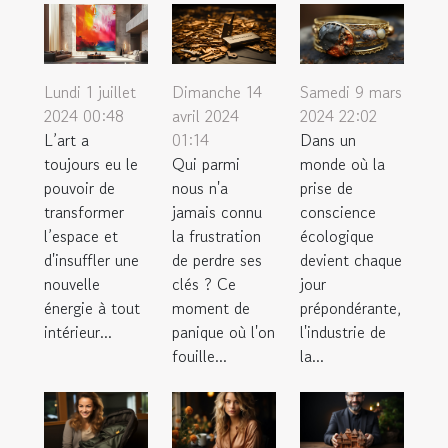
Samedi 9 mars
Lundi 1 juillet
Dimanche 14
2024 22:02
2024 00:48
avril 2024
Dans un
L’art a
01:14
monde où la
toujours eu le
Qui parmi
prise de
pouvoir de
nous n'a
conscience
transformer
jamais connu
écologique
l’espace et
la frustration
devient chaque
d'insuffler une
de perdre ses
jour
nouvelle
clés ? Ce
prépondérante,
énergie à tout
moment de
l'industrie de
intérieur...
panique où l'on
la...
fouille...