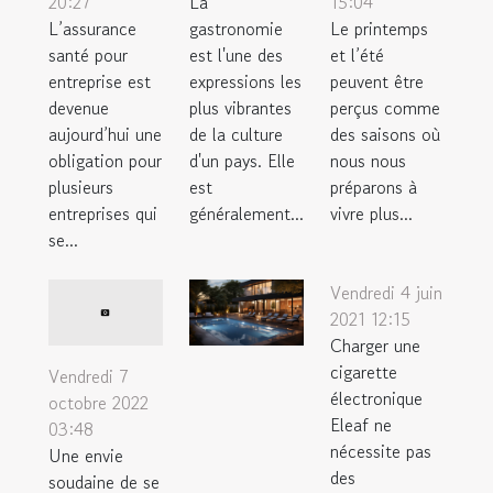
20:27
La
15:04
L’assurance
gastronomie
Le printemps
santé pour
est l'une des
et l’été
entreprise est
expressions les
peuvent être
devenue
plus vibrantes
perçus comme
aujourd’hui une
de la culture
des saisons où
obligation pour
d'un pays. Elle
nous nous
plusieurs
est
préparons à
entreprises qui
généralement...
vivre plus...
se...
Vendredi 4 juin
2021 12:15
Charger une
cigarette
Vendredi 7
électronique
octobre 2022
Eleaf ne
03:48
nécessite pas
Une envie
des
soudaine de se