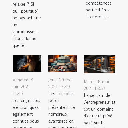
compétences
relaxer ? Si
particulières.
oui, pourquoi
Toutefois,...
ne pas acheter
un
vibromasseur.
Étant donné
que le...
Vendredi 4
Jeudi 20 mai
Mardi 18 mai
juin 2021
2021 17:40
2021 15:37
11:45
Les consoles
Le secteur de
Les cigarettes
rétros
l’entrepreneuriat
électroniques,
présentent de
est un domaine
également
nombreux
d’activité privé
connues sous
avantages en
basé sur la
le nom de
plus d'octroyer