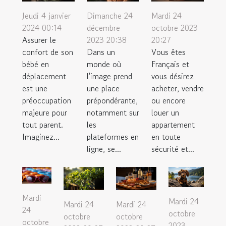
Jeudi 4 janvier
Dimanche 24
Mardi 24
2024 00:14
décembre
octobre 2023
Assurer le
2023 20:38
20:27
confort de son
Dans un
Vous êtes
bébé en
monde où
Français et
déplacement
l'image prend
vous désirez
est une
une place
acheter, vendre
préoccupation
prépondérante,
ou encore
majeure pour
notamment sur
louer un
tout parent.
les
appartement
Imaginez...
plateformes en
en toute
ligne, se...
sécurité et...
Mardi
Mardi 24
Mardi 24
Mardi 24
24
octobre
octobre
octobre
octobre
2023