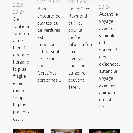
2023 20:27
2023 20:27
2023
20:27
Vivre
Les huîtres
20:27
Autant le
entourer de
Raymond
De
voyage
plantes et
et Fils,
toute la
avec les
de verdures
pour la
tête, on
véhicules
est
petite
aime
est
important
information
bien à
soumis à
si l’on veut
aux
dire que
des
se sentir
diverses
l’organe
exigences,
bien.
questions
le plus
autant le
Certaines
du genre,
fragile
voyage
personnes...
peuvent
et en
avec les
être...
même
animaux
temps
en est.
le plus
La...
précieux
est...