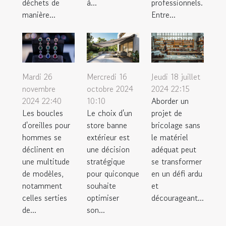
déchets de
à...
professionnels.
manière...
Entre...
Mardi 26
Mercredi 16
Jeudi 18 juillet
novembre
octobre 2024
2024 22:15
2024 22:40
10:10
Aborder un
Les boucles
Le choix d'un
projet de
d'oreilles pour
store banne
bricolage sans
hommes se
extérieur est
le matériel
déclinent en
une décision
adéquat peut
une multitude
stratégique
se transformer
de modèles,
pour quiconque
en un défi ardu
notamment
souhaite
et
celles serties
optimiser
décourageant...
de...
son...