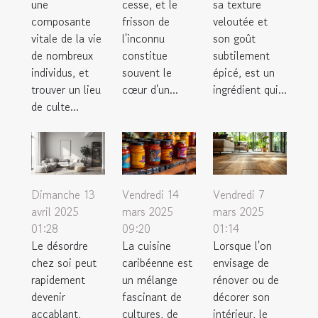
une
cesse, et le
sa texture
composante
frisson de
veloutée et
vitale de la vie
l'inconnu
son goût
de nombreux
constitue
subtilement
individus, et
souvent le
épicé, est un
trouver un lieu
cœur d'un...
ingrédient qui...
de culte...
Dimanche 13
Vendredi 14
Vendredi 7
avril 2025
mars 2025
mars 2025
01:28
09:20
01:14
Le désordre
La cuisine
Lorsque l'on
chez soi peut
caribéenne est
envisage de
rapidement
un mélange
rénover ou de
devenir
fascinant de
décorer son
accablant,
cultures, de
intérieur, le