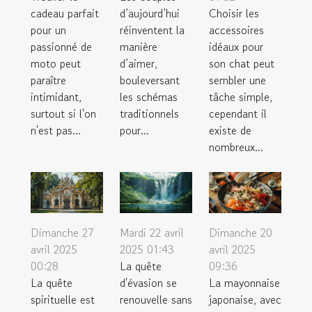
cadeau parfait
d’aujourd’hui
Choisir les
pour un
réinventent la
accessoires
passionné de
manière
idéaux pour
moto peut
d’aimer,
son chat peut
paraître
bouleversant
sembler une
intimidant,
les schémas
tâche simple,
surtout si l'on
traditionnels
cependant il
n'est pas...
pour...
existe de
nombreux...
Dimanche 27
Mardi 22 avril
Dimanche 20
avril 2025
2025 01:43
avril 2025
00:28
La quête
09:36
La quête
d'évasion se
La mayonnaise
spirituelle est
renouvelle sans
japonaise, avec