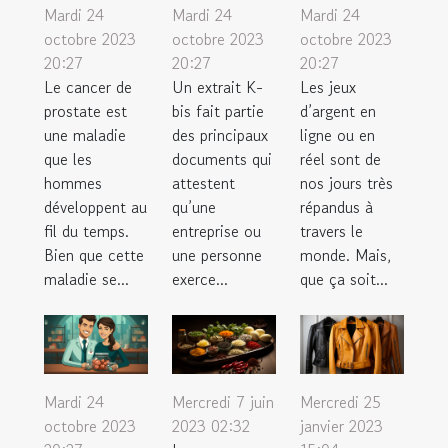
Mardi 24
Mardi 24
Mardi 24
octobre 2023
octobre 2023
octobre 2023
20:27
20:27
20:27
Le cancer de
Un extrait K-
Les jeux
prostate est
bis fait partie
d’argent en
une maladie
des principaux
ligne ou en
que les
documents qui
réel sont de
hommes
attestent
nos jours très
développent au
qu’une
répandus à
fil du temps.
entreprise ou
travers le
Bien que cette
une personne
monde. Mais,
maladie se...
exerce...
que ça soit...
Mardi 24
Mercredi 7 juin
Mercredi 25
octobre 2023
2023 02:32
janvier 2023