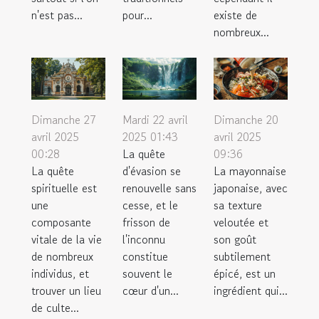
n'est pas...
pour...
existe de
nombreux...
Dimanche 27
Mardi 22 avril
Dimanche 20
avril 2025
2025 01:43
avril 2025
00:28
La quête
09:36
La quête
d'évasion se
La mayonnaise
spirituelle est
renouvelle sans
japonaise, avec
une
cesse, et le
sa texture
composante
frisson de
veloutée et
vitale de la vie
l'inconnu
son goût
de nombreux
constitue
subtilement
individus, et
souvent le
épicé, est un
trouver un lieu
cœur d'un...
ingrédient qui...
de culte...