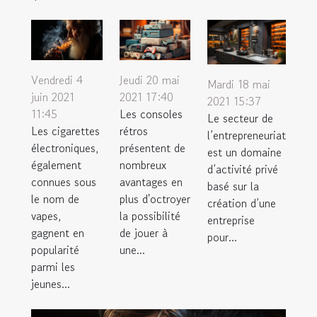
Vendredi 4
Jeudi 20 mai
Mardi 18 mai
juin 2021
2021 17:40
2021 15:37
11:45
Les consoles
Le secteur de
Les cigarettes
rétros
l’entrepreneuriat
électroniques,
présentent de
est un domaine
également
nombreux
d’activité privé
connues sous
avantages en
basé sur la
le nom de
plus d'octroyer
création d’une
vapes,
la possibilité
entreprise
gagnent en
de jouer à
pour...
popularité
une...
parmi les
jeunes...