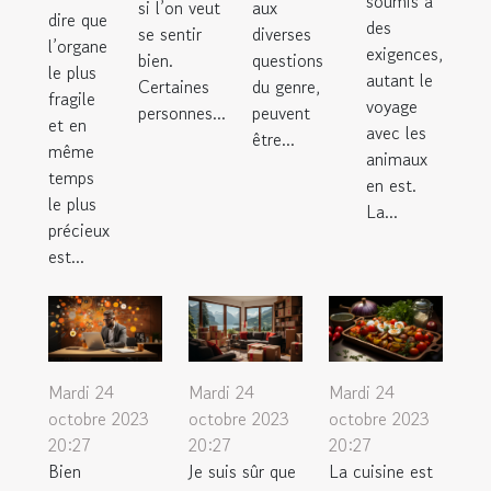
soumis à
si l’on veut
aux
dire que
des
se sentir
diverses
l’organe
exigences,
bien.
questions
le plus
autant le
Certaines
du genre,
fragile
voyage
personnes...
peuvent
et en
avec les
être...
même
animaux
temps
en est.
le plus
La...
précieux
est...
Mardi 24
Mardi 24
Mardi 24
octobre 2023
octobre 2023
octobre 2023
20:27
20:27
20:27
Bien
Je suis sûr que
La cuisine est