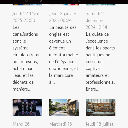
inoubliables
rencontres
voyageurs
savoir ?
Fils
Jeudi 27 février
Jeudi 2 janvier
Samedi 21
2025 23:50
2025 00:24
décembre
Les
La beauté des
2024 12:14
canalisations
ongles est
La quête de
sont le
devenue un
l'excellence
système
élément
dans les sports
circulatoire de
incontournable
nautiques ne
nos maisons,
de l'élégance
cesse de
acheminant
quotidienne, et
captiver
l'eau et les
la manucure
amateurs et
déchets de
à...
professionnels.
manière...
Entre...
Mardi 26
Mercredi 16
Jeudi 18 juillet