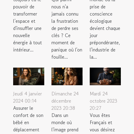
prise de
pouvoir de
nous n'a
conscience
transformer
jamais connu
écologique
l’espace et
la frustration
devient chaque
d'insuffler une
de perdre ses
jour
nouvelle
clés ? Ce
prépondérante,
énergie à tout
moment de
l'industrie de
intérieur...
panique où l'on
la...
fouille...
Jeudi 4 janvier
Dimanche 24
Mardi 24
2024 00:14
décembre
octobre 2023
Assurer le
2023 20:38
20:27
confort de son
Dans un
Vous êtes
bébé en
monde où
Français et
déplacement
l'image prend
vous désirez