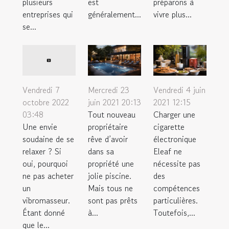
plusieurs
est
préparons à
entreprises qui
généralement...
vivre plus...
se...
Mercredi 23
Vendredi 4 juin
Vendredi 7
juin 2021 20:13
2021 12:15
octobre 2022
Tout nouveau
Charger une
03:48
propriétaire
cigarette
Une envie
rêve d’avoir
électronique
soudaine de se
dans sa
Eleaf ne
relaxer ? Si
propriété une
nécessite pas
oui, pourquoi
jolie piscine.
des
ne pas acheter
Mais tous ne
compétences
un
sont pas prêts
particulières.
vibromasseur.
à...
Toutefois,...
Étant donné
que le...