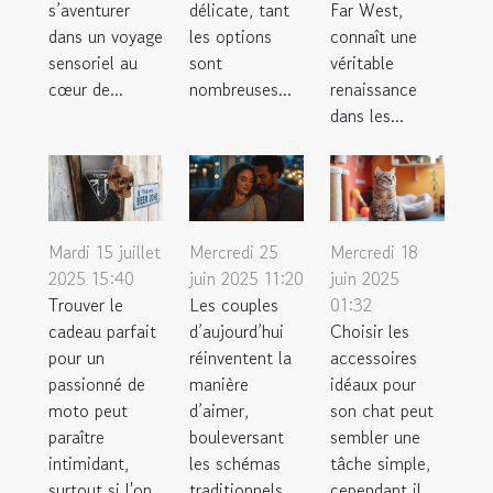
s’aventurer
délicate, tant
Far West,
dans un voyage
les options
connaît une
sensoriel au
sont
véritable
cœur de...
nombreuses...
renaissance
dans les...
Mardi 15 juillet
Mercredi 25
Mercredi 18
2025 15:40
juin 2025 11:20
juin 2025
Trouver le
Les couples
01:32
cadeau parfait
d’aujourd’hui
Choisir les
pour un
réinventent la
accessoires
passionné de
manière
idéaux pour
moto peut
d’aimer,
son chat peut
paraître
bouleversant
sembler une
intimidant,
les schémas
tâche simple,
surtout si l'on
traditionnels
cependant il