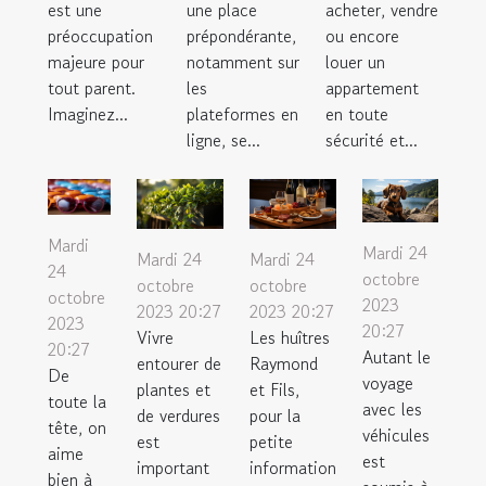
est une
une place
acheter, vendre
préoccupation
prépondérante,
ou encore
majeure pour
notamment sur
louer un
tout parent.
les
appartement
Imaginez...
plateformes en
en toute
ligne, se...
sécurité et...
Mardi
Mardi 24
Mardi 24
Mardi 24
24
octobre
octobre
octobre
octobre
2023
2023 20:27
2023 20:27
2023
20:27
Vivre
Les huîtres
20:27
Autant le
entourer de
Raymond
De
voyage
plantes et
et Fils,
toute la
avec les
de verdures
pour la
tête, on
véhicules
est
petite
aime
est
important
information
bien à