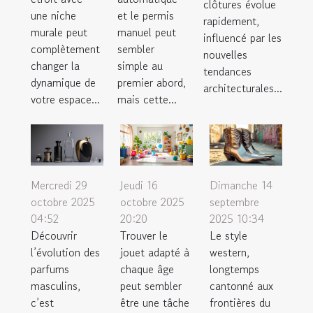
clôtures évolue
une niche
et le permis
rapidement,
murale peut
manuel peut
influencé par les
complètement
sembler
nouvelles
changer la
simple au
tendances
dynamique de
premier abord,
architecturales...
votre espace...
mais cette...
Mercredi 29
Jeudi 16
Dimanche 14
octobre 2025
octobre 2025
septembre
04:52
20:20
2025 10:34
Découvrir
Trouver le
Le style
l’évolution des
jouet adapté à
western,
parfums
chaque âge
longtemps
masculins,
peut sembler
cantonné aux
c’est
être une tâche
frontières du