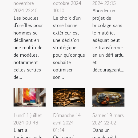
novembre
octobre 2024
2024 22:15
2024 22:40
10:10
Aborder un
Les boucles
Le choix d'un
projet de
d'oreilles pour
store banne
bricolage sans
hommes se
extérieur est
le matériel
déclinent en
une décision
adéquat peut
une multitude
stratégique
se transformer
de modèles,
pour quiconque
en un défi ardu
notamment
souhaite
et
celles serties
optimiser
décourageant...
de...
son...
Samedi 9 mars
Lundi 1 juillet
Dimanche 14
2024 22:02
2024 00:48
avril 2024
Dans un
L’art a
01:14
monde où la
toujours eu le
Qui parmi