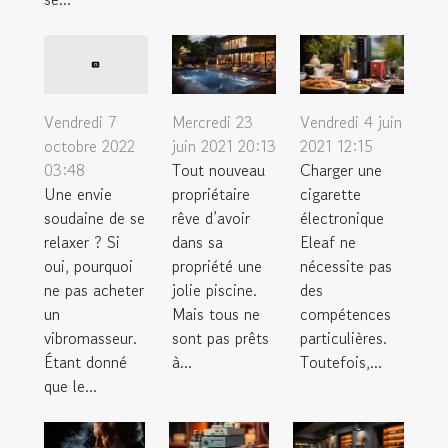
Mercredi 23
Vendredi 4 juin
Vendredi 7
juin 2021 20:13
2021 12:15
octobre 2022
Tout nouveau
Charger une
03:48
propriétaire
cigarette
Une envie
rêve d’avoir
électronique
soudaine de se
dans sa
Eleaf ne
relaxer ? Si
propriété une
nécessite pas
oui, pourquoi
jolie piscine.
des
ne pas acheter
Mais tous ne
compétences
un
sont pas prêts
particulières.
vibromasseur.
à...
Toutefois,...
Étant donné
que le...