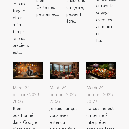
bien.
questions
le plus
autant le
Certaines
du genre,
fragile
voyage
personnes...
peuvent
et en
avec les
être...
même
animaux
temps
en est.
le plus
La...
précieux
est...
Mardi 24
Mardi 24
Mardi 24
octobre 2023
octobre 2023
octobre 2023
20:27
20:27
20:27
Bien
Je suis sûr que
La cuisine est
positionné
vous avez
un terme à
dans Google
entendu
interpréter