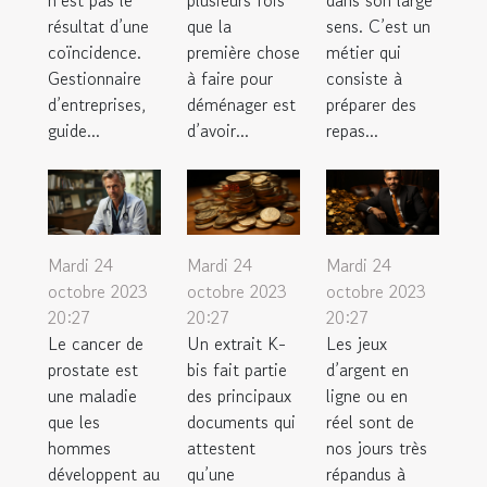
n’est pas le
plusieurs fois
dans son large
résultat d’une
que la
sens. C’est un
coïncidence.
première chose
métier qui
Gestionnaire
à faire pour
consiste à
d’entreprises,
déménager est
préparer des
guide...
d’avoir...
repas...
Mardi 24
Mardi 24
Mardi 24
octobre 2023
octobre 2023
octobre 2023
20:27
20:27
20:27
Le cancer de
Un extrait K-
Les jeux
prostate est
bis fait partie
d’argent en
une maladie
des principaux
ligne ou en
que les
documents qui
réel sont de
hommes
attestent
nos jours très
développent au
qu’une
répandus à