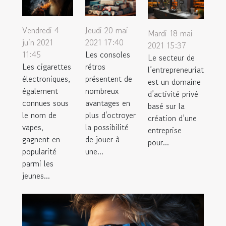
Vendredi 4
Jeudi 20 mai
Mardi 18 mai
juin 2021
2021 17:40
2021 15:37
11:45
Les consoles
Le secteur de
Les cigarettes
rétros
l’entrepreneuriat
électroniques,
présentent de
est un domaine
également
nombreux
d’activité privé
connues sous
avantages en
basé sur la
le nom de
plus d'octroyer
création d’une
vapes,
la possibilité
entreprise
gagnent en
de jouer à
pour...
popularité
une...
parmi les
jeunes...