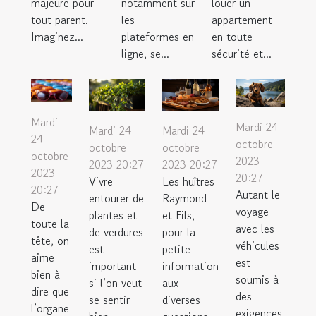
majeure pour
notamment sur
louer un
tout parent.
les
appartement
Imaginez...
plateformes en
en toute
ligne, se...
sécurité et...
Mardi
Mardi 24
Mardi 24
Mardi 24
24
octobre
octobre
octobre
octobre
2023
2023 20:27
2023 20:27
2023
20:27
Vivre
Les huîtres
20:27
Autant le
entourer de
Raymond
De
voyage
plantes et
et Fils,
toute la
avec les
de verdures
pour la
tête, on
véhicules
est
petite
aime
est
important
information
bien à
soumis à
si l’on veut
aux
dire que
des
se sentir
diverses
l’organe
exigences,