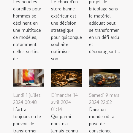
Les boucles
Le choix d'un
projet de
d'oreilles pour
store banne
bricolage sans
hommes se
extérieur est
le matériel
déclinent en
une décision
adéquat peut
une multitude
stratégique
se transformer
de modèles,
pour quiconque
en un défi ardu
notamment
souhaite
et
celles serties
optimiser
décourageant...
de...
son...
Samedi 9 mars
Lundi 1 juillet
Dimanche 14
2024 22:02
2024 00:48
avril 2024
Dans un
L’art a
01:14
monde où la
toujours eu le
Qui parmi
prise de
pouvoir de
nous n'a
conscience
transformer
jamais connu