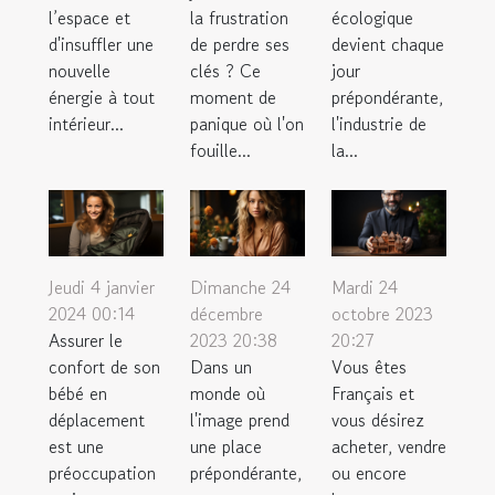
écologique
l’espace et
la frustration
devient chaque
d'insuffler une
de perdre ses
jour
nouvelle
clés ? Ce
prépondérante,
énergie à tout
moment de
l'industrie de
intérieur...
panique où l'on
la...
fouille...
Jeudi 4 janvier
Dimanche 24
Mardi 24
2024 00:14
décembre
octobre 2023
Assurer le
2023 20:38
20:27
confort de son
Dans un
Vous êtes
bébé en
monde où
Français et
déplacement
l'image prend
vous désirez
est une
une place
acheter, vendre
préoccupation
prépondérante,
ou encore