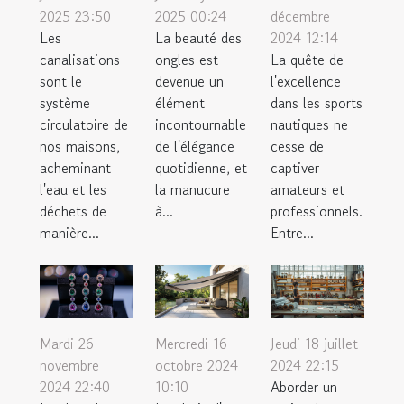
2025 23:50
2025 00:24
décembre
Les
La beauté des
2024 12:14
canalisations
ongles est
La quête de
sont le
devenue un
l'excellence
système
élément
dans les sports
circulatoire de
incontournable
nautiques ne
nos maisons,
de l'élégance
cesse de
acheminant
quotidienne, et
captiver
l'eau et les
la manucure
amateurs et
déchets de
à...
professionnels.
manière...
Entre...
Mardi 26
Mercredi 16
Jeudi 18 juillet
novembre
octobre 2024
2024 22:15
2024 22:40
10:10
Aborder un