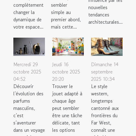
influencé par les
complètement
sembler
nouvelles
changer la
simple au
tendances
dynamique de
premier abord,
architecturales...
votre espace...
mais cette...
Mercredi 29
Jeudi 16
Dimanche 14
octobre 2025
octobre 2025
septembre
04:52
20:20
2025 10:34
Découvrir
Trouver le
Le style
l’évolution des
jouet adapté à
western,
parfums
chaque âge
longtemps
masculins,
peut sembler
cantonné aux
c’est
être une tâche
frontières du
s’aventurer
délicate, tant
Far West,
dans un voyage
les options
connaît une