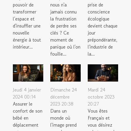
prise de
pouvoir de
nous n'a
conscience
transformer
jamais connu
écologique
l’espace et
la frustration
devient chaque
d'insuffler une
de perdre ses
jour
nouvelle
clés ? Ce
prépondérante,
énergie à tout
moment de
l'industrie de
intérieur...
panique où l'on
la...
fouille...
Jeudi 4 janvier
Dimanche 24
Mardi 24
2024 00:14
décembre
octobre 2023
Assurer le
2023 20:38
20:27
confort de son
Dans un
Vous êtes
bébé en
monde où
Français et
déplacement
l'image prend
vous désirez