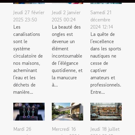
inoubliables
rencontres
voyageurs
savoir ?
Fils
Jeudi 27 février
Jeudi 2 janvier
Samedi 21
2025 23:50
2025 00:24
décembre
Les
La beauté des
2024 12:14
canalisations
ongles est
La quête de
sont le
devenue un
l'excellence
système
élément
dans les sports
circulatoire de
incontournable
nautiques ne
nos maisons,
de l'élégance
cesse de
acheminant
quotidienne, et
captiver
l'eau et les
la manucure
amateurs et
déchets de
à...
professionnels.
manière...
Entre...
Mardi 26
Mercredi 16
Jeudi 18 juillet