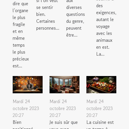
si l’on veut
aux
dire que
des
se sentir
diverses
l’organe
exigences,
bien.
questions
le plus
autant le
Certaines
du genre,
fragile
voyage
personnes...
peuvent
et en
avec les
être...
même
animaux
temps
en est.
le plus
La...
précieux
est...
Mardi 24
Mardi 24
Mardi 24
octobre 2023
octobre 2023
octobre 2023
20:27
20:27
20:27
Bien
Je suis sûr que
La cuisine est
positionné
vous avez
un terme à