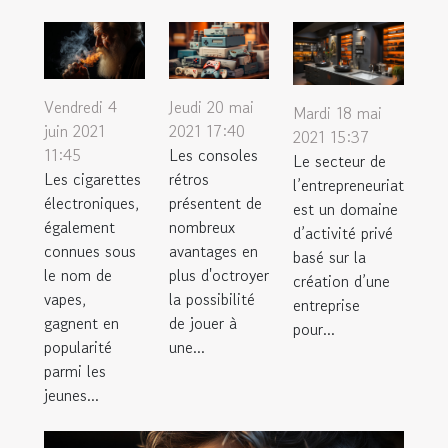
Vendredi 4
Jeudi 20 mai
Mardi 18 mai
juin 2021
2021 17:40
2021 15:37
11:45
Les consoles
Le secteur de
Les cigarettes
rétros
l’entrepreneuriat
électroniques,
présentent de
est un domaine
également
nombreux
d’activité privé
connues sous
avantages en
basé sur la
le nom de
plus d'octroyer
création d’une
vapes,
la possibilité
entreprise
gagnent en
de jouer à
pour...
popularité
une...
parmi les
jeunes...