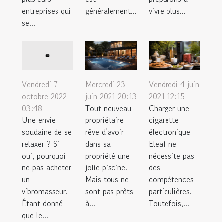
entreprises qui
généralement...
vivre plus...
se...
Mercredi 23
Vendredi 4 juin
Vendredi 7
juin 2021 20:13
2021 12:15
octobre 2022
Tout nouveau
Charger une
03:48
propriétaire
cigarette
Une envie
rêve d’avoir
électronique
soudaine de se
dans sa
Eleaf ne
relaxer ? Si
propriété une
nécessite pas
oui, pourquoi
jolie piscine.
des
ne pas acheter
Mais tous ne
compétences
un
sont pas prêts
particulières.
vibromasseur.
à...
Toutefois,...
Étant donné
que le...