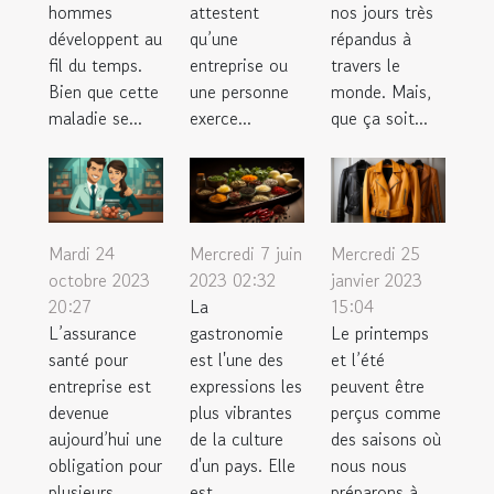
hommes
attestent
nos jours très
développent au
qu’une
répandus à
fil du temps.
entreprise ou
travers le
Bien que cette
une personne
monde. Mais,
maladie se...
exerce...
que ça soit...
Mardi 24
Mercredi 7 juin
Mercredi 25
octobre 2023
2023 02:32
janvier 2023
20:27
La
15:04
L’assurance
gastronomie
Le printemps
santé pour
est l'une des
et l’été
entreprise est
expressions les
peuvent être
devenue
plus vibrantes
perçus comme
aujourd’hui une
de la culture
des saisons où
obligation pour
d'un pays. Elle
nous nous
plusieurs
est
préparons à