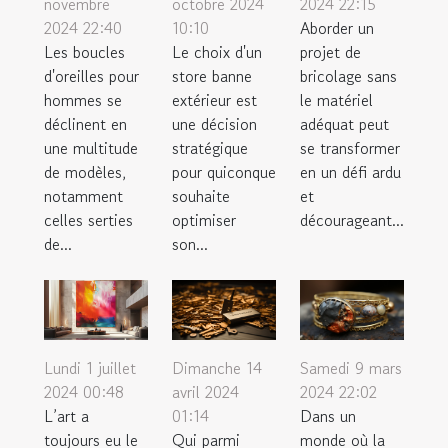
novembre
octobre 2024
2024 22:15
2024 22:40
10:10
Aborder un
Les boucles
Le choix d'un
projet de
d'oreilles pour
store banne
bricolage sans
hommes se
extérieur est
le matériel
déclinent en
une décision
adéquat peut
une multitude
stratégique
se transformer
de modèles,
pour quiconque
en un défi ardu
notamment
souhaite
et
celles serties
optimiser
décourageant...
de...
son...
Samedi 9 mars
Lundi 1 juillet
Dimanche 14
2024 22:02
2024 00:48
avril 2024
Dans un
L’art a
01:14
monde où la
toujours eu le
Qui parmi