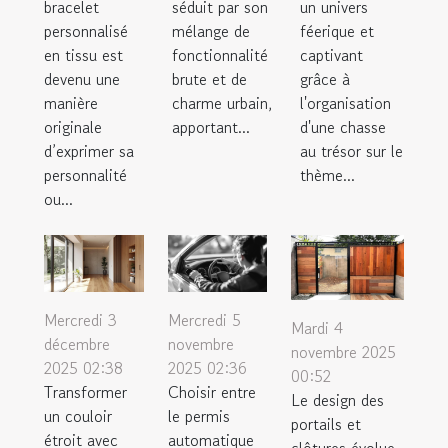
bracelet
séduit par son
un univers
personnalisé
mélange de
féerique et
en tissu est
fonctionnalité
captivant
devenu une
brute et de
grâce à
manière
charme urbain,
l'organisation
originale
apportant...
d'une chasse
d’exprimer sa
au trésor sur le
personnalité
thème...
ou...
Mercredi 3
Mercredi 5
Mardi 4
décembre
novembre
novembre 2025
2025 02:38
2025 02:36
00:52
Transformer
Choisir entre
Le design des
un couloir
le permis
portails et
étroit avec
automatique
clôtures évolue