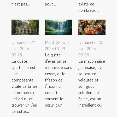
n'est pas...
pour...
existe de
nombreux...
Dimanche 27
Mardi 22 avril
Dimanche 20
avril 2025
2025 01:43
avril 2025
00:28
La quête
09:36
La quête
d'évasion se
La mayonnaise
spirituelle est
renouvelle sans
japonaise, avec
une
cesse, et le
sa texture
composante
frisson de
veloutée et
vitale de la vie
l'inconnu
son goût
de nombreux
constitue
subtilement
individus, et
souvent le
épicé, est un
trouver un lieu
cœur d'un...
ingrédient qui...
de culte...