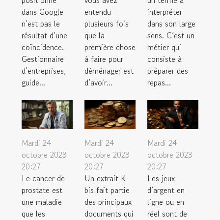
dans Google
entendu
interpréter
n’est pas le
plusieurs fois
dans son large
résultat d’une
que la
sens. C’est un
coïncidence.
première chose
métier qui
Gestionnaire
à faire pour
consiste à
d’entreprises,
déménager est
préparer des
guide...
d’avoir...
repas...
Mardi 24
Mardi 24
Mardi 24
octobre 2023
octobre 2023
octobre 2023
20:27
20:27
20:27
Le cancer de
Un extrait K-
Les jeux
prostate est
bis fait partie
d’argent en
une maladie
des principaux
ligne ou en
que les
documents qui
réel sont de