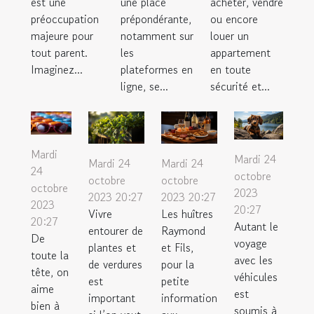
est une
une place
acheter, vendre
préoccupation
prépondérante,
ou encore
majeure pour
notamment sur
louer un
tout parent.
les
appartement
Imaginez...
plateformes en
en toute
ligne, se...
sécurité et...
Mardi
Mardi 24
Mardi 24
Mardi 24
24
octobre
octobre
octobre
octobre
2023
2023 20:27
2023 20:27
2023
20:27
Vivre
Les huîtres
20:27
Autant le
entourer de
Raymond
De
voyage
plantes et
et Fils,
toute la
avec les
de verdures
pour la
tête, on
véhicules
est
petite
aime
est
important
information
bien à
soumis à