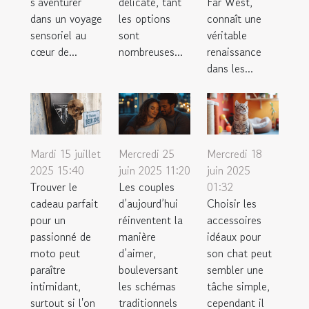
s’aventurer
délicate, tant
Far West,
dans un voyage
les options
connaît une
sensoriel au
sont
véritable
cœur de...
nombreuses...
renaissance
dans les...
Mardi 15 juillet
Mercredi 25
Mercredi 18
2025 15:40
juin 2025 11:20
juin 2025
Trouver le
Les couples
01:32
cadeau parfait
d’aujourd’hui
Choisir les
pour un
réinventent la
accessoires
passionné de
manière
idéaux pour
moto peut
d’aimer,
son chat peut
paraître
bouleversant
sembler une
intimidant,
les schémas
tâche simple,
surtout si l'on
traditionnels
cependant il