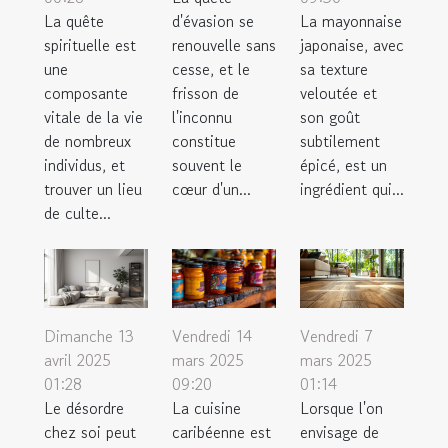
La quête
d'évasion se
La mayonnaise
spirituelle est
renouvelle sans
japonaise, avec
une
cesse, et le
sa texture
composante
frisson de
veloutée et
vitale de la vie
l'inconnu
son goût
de nombreux
constitue
subtilement
individus, et
souvent le
épicé, est un
trouver un lieu
cœur d'un...
ingrédient qui...
de culte...
Dimanche 13
Vendredi 14
Vendredi 7
avril 2025
mars 2025
mars 2025
01:28
09:20
01:14
Le désordre
La cuisine
Lorsque l'on
chez soi peut
caribéenne est
envisage de