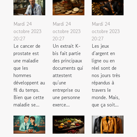
Mardi 24
Mardi 24
Mardi 24
octobre 2023
octobre 2023
octobre 2023
20:27
20:27
20:27
Le cancer de
Un extrait K-
Les jeux
prostate est
bis fait partie
d’argent en
une maladie
des principaux
ligne ou en
que les
documents qui
réel sont de
hommes
attestent
nos jours très
développent au
qu’une
répandus à
fil du temps.
entreprise ou
travers le
Bien que cette
une personne
monde. Mais,
maladie se...
exerce...
que ça soit...