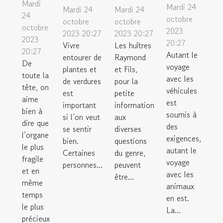
Mardi
Mardi 24
Mardi 24
Mardi 24
24
octobre
octobre
octobre
octobre
2023
2023 20:27
2023 20:27
2023
20:27
Vivre
Les huîtres
20:27
Autant le
entourer de
Raymond
De
voyage
plantes et
et Fils,
toute la
avec les
de verdures
pour la
tête, on
véhicules
est
petite
aime
est
important
information
bien à
soumis à
si l’on veut
aux
dire que
des
se sentir
diverses
l’organe
exigences,
bien.
questions
le plus
autant le
Certaines
du genre,
fragile
voyage
personnes...
peuvent
et en
avec les
être...
même
animaux
temps
en est.
le plus
La...
précieux