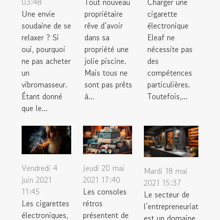
Tout nouveau
Charger une
03:48
propriétaire
cigarette
Une envie
rêve d’avoir
électronique
soudaine de se
dans sa
Eleaf ne
relaxer ? Si
propriété une
nécessite pas
oui, pourquoi
jolie piscine.
des
ne pas acheter
Mais tous ne
compétences
un
sont pas prêts
particulières.
vibromasseur.
à...
Toutefois,...
Étant donné
que le...
Vendredi 4
Jeudi 20 mai
Mardi 18 mai
juin 2021
2021 17:40
2021 15:37
11:45
Les consoles
Le secteur de
Les cigarettes
rétros
l’entrepreneuriat
électroniques,
présentent de
est un domaine