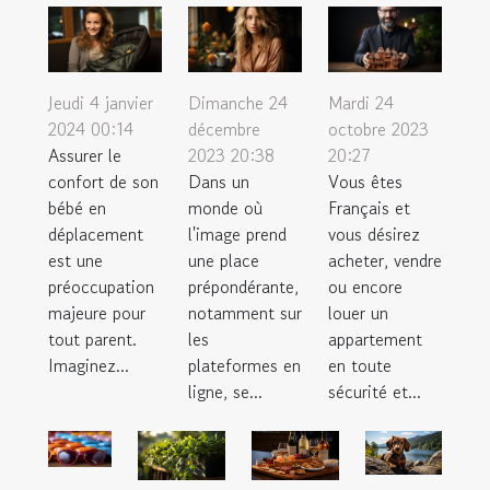
Jeudi 4 janvier
Dimanche 24
Mardi 24
2024 00:14
décembre
octobre 2023
Assurer le
2023 20:38
20:27
confort de son
Dans un
Vous êtes
bébé en
monde où
Français et
déplacement
l'image prend
vous désirez
est une
une place
acheter, vendre
préoccupation
prépondérante,
ou encore
majeure pour
notamment sur
louer un
tout parent.
les
appartement
Imaginez...
plateformes en
en toute
ligne, se...
sécurité et...