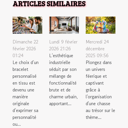
ARTICLES SIMILAIRES
Dimanche 22
Lundi 9 février
Mercredi 24
février 2026
2026 21:26
décembre
01:24
L’esthétique
2025 09:56
Le choix d’un
industrielle
Plongez dans
bracelet
séduit par son
un univers
personnalisé
mélange de
féerique et
en tissu est
fonctionnalité
captivant
devenu une
brute et de
grâce à
manière
charme urbain,
l'organisation
originale
apportant...
d'une chasse
d’exprimer sa
au trésor sur le
personnalité
thème...
ou...