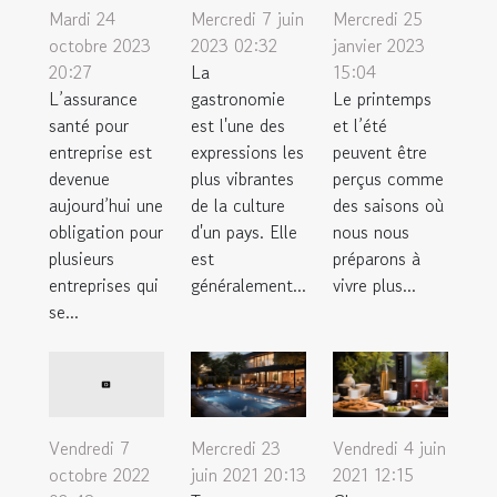
Mardi 24
Mercredi 7 juin
Mercredi 25
octobre 2023
2023 02:32
janvier 2023
20:27
La
15:04
L’assurance
gastronomie
Le printemps
santé pour
est l'une des
et l’été
entreprise est
expressions les
peuvent être
devenue
plus vibrantes
perçus comme
aujourd’hui une
de la culture
des saisons où
obligation pour
d'un pays. Elle
nous nous
plusieurs
est
préparons à
entreprises qui
généralement...
vivre plus...
se...
Mercredi 23
Vendredi 4 juin
Vendredi 7
juin 2021 20:13
2021 12:15
octobre 2022