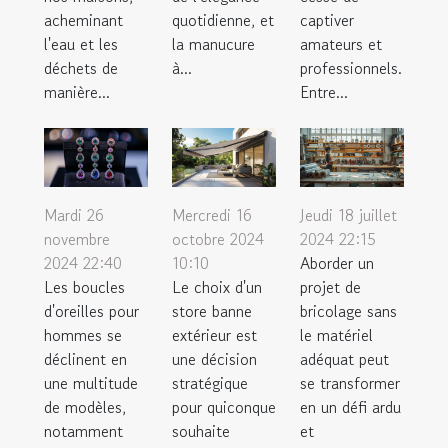
acheminant
quotidienne, et
captiver
l'eau et les
la manucure
amateurs et
déchets de
à...
professionnels.
manière...
Entre...
Mardi 26
Mercredi 16
Jeudi 18 juillet
novembre
octobre 2024
2024 22:15
2024 22:40
10:10
Aborder un
Les boucles
Le choix d'un
projet de
d'oreilles pour
store banne
bricolage sans
hommes se
extérieur est
le matériel
déclinent en
une décision
adéquat peut
une multitude
stratégique
se transformer
de modèles,
pour quiconque
en un défi ardu
notamment
souhaite
et