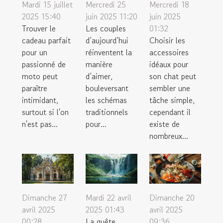
Mardi 15 juillet
Mercredi 25
Mercredi 18
2025 15:40
juin 2025 11:20
juin 2025
Trouver le
Les couples
01:32
cadeau parfait
d’aujourd’hui
Choisir les
pour un
réinventent la
accessoires
passionné de
manière
idéaux pour
moto peut
d’aimer,
son chat peut
paraître
bouleversant
sembler une
intimidant,
les schémas
tâche simple,
surtout si l'on
traditionnels
cependant il
n'est pas...
pour...
existe de
nombreux...
Dimanche 27
Mardi 22 avril
Dimanche 20
avril 2025
2025 01:43
avril 2025
00:28
La quête
09:36