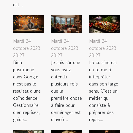
est...
Mardi 24
Mardi 24
Mardi 24
octobre 2023
octobre 2023
octobre 2023
20:27
20:27
20:27
Bien
Je suis sûr que
La cuisine est
positionné
vous avez
un terme à
dans Google
entendu
interpréter
n’est pas le
plusieurs fois
dans son large
résultat d’une
que la
sens. C’est un
coïncidence.
première chose
métier qui
Gestionnaire
à faire pour
consiste à
d’entreprises,
déménager est
préparer des
guide...
d’avoir...
repas...