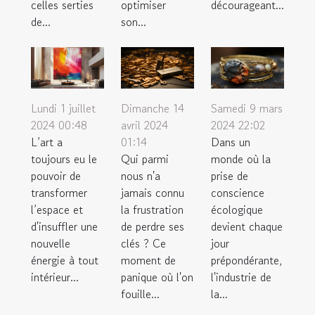
celles serties
optimiser
décourageant...
de...
son...
Samedi 9 mars
Lundi 1 juillet
Dimanche 14
2024 22:02
2024 00:48
avril 2024
Dans un
L’art a
01:14
monde où la
toujours eu le
Qui parmi
prise de
pouvoir de
nous n'a
conscience
transformer
jamais connu
écologique
l’espace et
la frustration
devient chaque
d'insuffler une
de perdre ses
jour
nouvelle
clés ? Ce
prépondérante,
énergie à tout
moment de
l'industrie de
intérieur...
panique où l'on
la...
fouille...