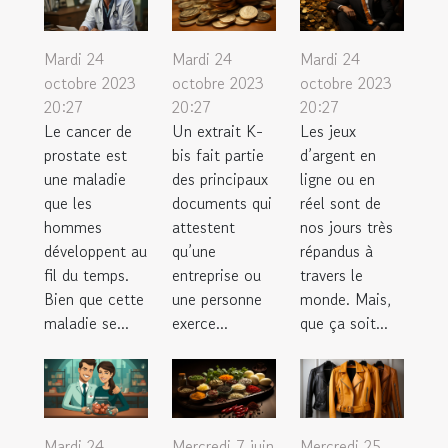
Mardi 24
Mardi 24
Mardi 24
octobre 2023
octobre 2023
octobre 2023
20:27
20:27
20:27
Le cancer de
Un extrait K-
Les jeux
prostate est
bis fait partie
d’argent en
une maladie
des principaux
ligne ou en
que les
documents qui
réel sont de
hommes
attestent
nos jours très
développent au
qu’une
répandus à
fil du temps.
entreprise ou
travers le
Bien que cette
une personne
monde. Mais,
maladie se...
exerce...
que ça soit...
Mardi 24
Mercredi 7 juin
Mercredi 25