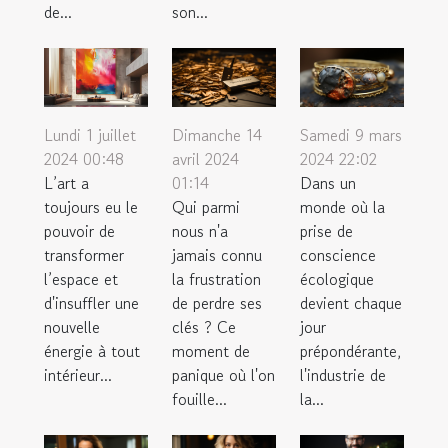
de...
son...
Samedi 9 mars
Lundi 1 juillet
Dimanche 14
2024 22:02
2024 00:48
avril 2024
Dans un
L’art a
01:14
monde où la
toujours eu le
Qui parmi
prise de
pouvoir de
nous n'a
conscience
transformer
jamais connu
écologique
l’espace et
la frustration
devient chaque
d'insuffler une
de perdre ses
jour
nouvelle
clés ? Ce
prépondérante,
énergie à tout
moment de
l'industrie de
intérieur...
panique où l'on
la...
fouille...