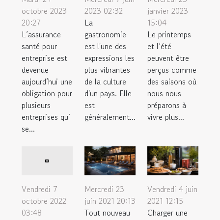
octobre 2023
2023 02:32
janvier 2023
20:27
La
15:04
L’assurance
gastronomie
Le printemps
santé pour
est l'une des
et l’été
entreprise est
expressions les
peuvent être
devenue
plus vibrantes
perçus comme
aujourd’hui une
de la culture
des saisons où
obligation pour
d'un pays. Elle
nous nous
plusieurs
est
préparons à
entreprises qui
généralement...
vivre plus...
se...
Mercredi 23
Vendredi 4 juin
Vendredi 7
juin 2021 20:13
2021 12:15
octobre 2022
Tout nouveau
Charger une
03:48