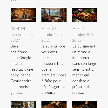
Mardi 24
Mardi 24
Mardi 24
octobre 2023
octobre 2023
octobre 2023
20:27
20:27
20:27
Bien
Je suis sûr que
La cuisine est
positionné
vous avez
un terme à
dans Google
entendu
interpréter
n’est pas le
plusieurs fois
dans son large
résultat d’une
que la
sens. C’est un
coïncidence.
première chose
métier qui
Gestionnaire
à faire pour
consiste à
d’entreprises,
déménager est
préparer des
guide...
d’avoir...
repas...