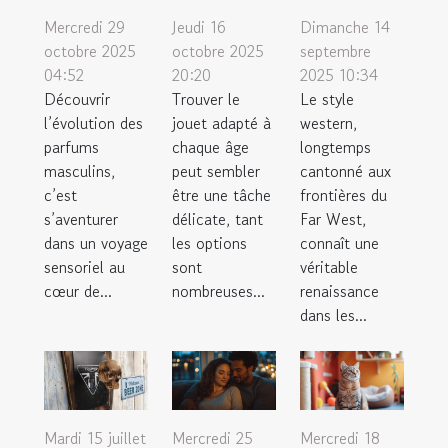
Mercredi 29
Jeudi 16
Dimanche 14
octobre 2025
octobre 2025
septembre
04:52
20:20
2025 10:34
Découvrir
Trouver le
Le style
l’évolution des
jouet adapté à
western,
parfums
chaque âge
longtemps
masculins,
peut sembler
cantonné aux
c’est
être une tâche
frontières du
s’aventurer
délicate, tant
Far West,
dans un voyage
les options
connaît une
sensoriel au
sont
véritable
cœur de...
nombreuses...
renaissance
dans les...
Mardi 15 juillet
Mercredi 25
Mercredi 18