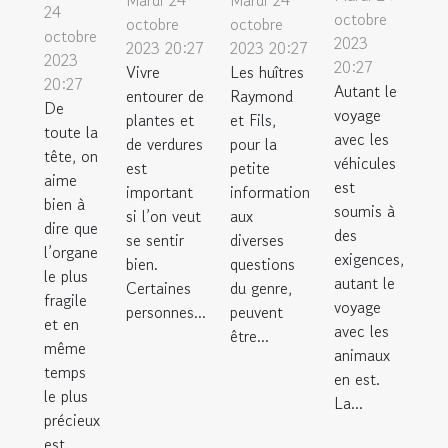
Mardi 24
Mardi 24
24
octobre
octobre
octobre
octobre
2023
2023 20:27
2023 20:27
2023
20:27
Vivre
Les huîtres
20:27
Autant le
entourer de
Raymond
De
voyage
plantes et
et Fils,
toute la
avec les
de verdures
pour la
tête, on
véhicules
est
petite
aime
est
important
information
bien à
soumis à
si l’on veut
aux
dire que
des
se sentir
diverses
l’organe
exigences,
bien.
questions
le plus
autant le
Certaines
du genre,
fragile
voyage
personnes...
peuvent
et en
avec les
être...
même
animaux
temps
en est.
le plus
La...
précieux
est...