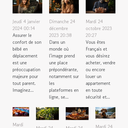
Jeudi 4 janvier
Dimanche 24
Mardi 24
2024 00:14
décembre
octobre 2023
Assurer le
2023 20:38
20:27
confort de son
Dans un
Vous êtes
bébé en
monde où
Français et
déplacement
l'image prend
vous désirez
est une
une place
acheter, vendre
préoccupation
prépondérante,
ou encore
majeure pour
notamment sur
louer un
tout parent.
les
appartement
Imaginez...
plateformes en
en toute
ligne, se...
sécurité et...
Mardi
Mardi 24