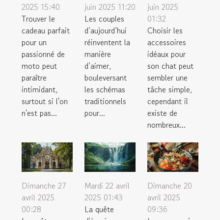
2025 15:40
juin 2025 11:20
juin 2025
Trouver le
Les couples
01:32
cadeau parfait
d’aujourd’hui
Choisir les
pour un
réinventent la
accessoires
passionné de
manière
idéaux pour
moto peut
d’aimer,
son chat peut
paraître
bouleversant
sembler une
intimidant,
les schémas
tâche simple,
surtout si l'on
traditionnels
cependant il
n'est pas...
pour...
existe de
nombreux...
Dimanche 27
Mardi 22 avril
Dimanche 20
avril 2025
2025 01:43
avril 2025
00:28
La quête
09:36