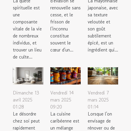
La quête
d'évasion se
La mayonnaise
spirituelle est
renouvelle sans
japonaise, avec
une
cesse, et le
sa texture
composante
frisson de
veloutée et
vitale de la vie
l'inconnu
son goût
de nombreux
constitue
subtilement
individus, et
souvent le
épicé, est un
trouver un lieu
cœur d'un...
ingrédient qui...
de culte...
Dimanche 13
Vendredi 14
Vendredi 7
avril 2025
mars 2025
mars 2025
01:28
09:20
01:14
Le désordre
La cuisine
Lorsque l'on
chez soi peut
caribéenne est
envisage de
rapidement
un mélange
rénover ou de