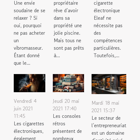
propriétaire
cigarette
Une envie
rêve d’avoir
électronique
soudaine de se
dans sa
Eleaf ne
relaxer ? Si
propriété une
nécessite pas
oui, pourquoi
jolie piscine.
des
ne pas acheter
Mais tous ne
compétences
un
sont pas prêts
particulières.
vibromasseur.
à...
Toutefois,...
Étant donné
que le...
Vendredi 4
Jeudi 20 mai
Mardi 18 mai
juin 2021
2021 17:40
2021 15:37
11:45
Les consoles
Le secteur de
Les cigarettes
rétros
l’entrepreneuriat
électroniques,
présentent de
est un domaine
également
nombreux